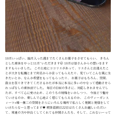
10月いっぱい、臨月入った週までたくさんお菓子をさせてもらい、 きちん
とした産休をやっと11月~いただきます🤭 10月は皆さんからの想いをます
ますもらいました。 この土地にココリエがあって、リエさんと出逢えたこ
とが大きな転機とまで何名からか言ってもらえたり、見ていてこんな風に生
きたいとか、なんか希望をもってもらったり、 お菓子はもちろん、空間、
店主を在りきできてくださるかたが本当に本当に多いのやなって感動させら
れっぱなしの産休前でした。 毎日のDMの多さに、対応しきれませんでし
たが、すべて心に受け止め、このうちの特殊をいかしつつ、 今後どう魅せ
ていけるのか、楽しんで心地よく感じてもらえるのか、 このヴィーガンス
ィーツ+唯一無二の空間をさらにいろんな場所で私らしく発展と発信をして
いけたらなーと思ってます♥ 喫茶最終日22日はたくさんお越しいただい
て、常連の方や仲良くしてくれてる仲間さんたち、そして、これないーって