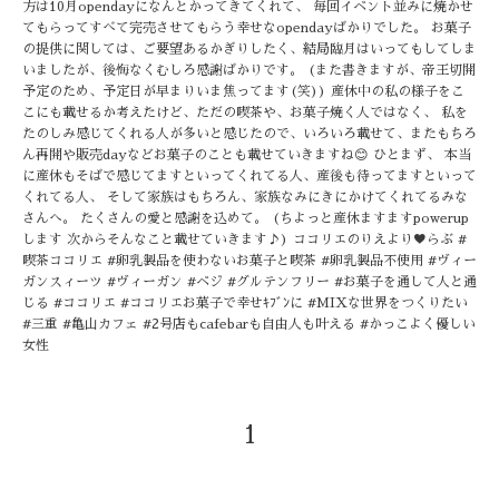
方は10月opendayになんとかってきてくれて、 毎回イベント並みに焼かせ
てもらってすべて完売させてもらう幸せなopendayばかりでした。 お菓子
の提供に関しては、ご要望あるかぎりしたく、結局臨月はいってもしてしま
いましたが、後悔なくむしろ感謝ばかりです。 (また書きますが、帝王切開
予定のため、予定日が早まりいま焦ってます(笑)) 産休中の私の様子をこ
こにも載せるか考えたけど、ただの喫茶や、お菓子焼く人ではなく、 私を
たのしみ感じてくれる人が多いと感じたので、いろいろ載せて、またもちろ
ん再開や販売dayなどお菓子のことも載せていきますね😊 ひとまず、 本当
に産休もそばで感じてますといってくれてる人、産後も待ってますといって
くれてる人、 そして家族はもちろん、家族なみにきにかけてくれてるみな
さんへ。 たくさんの愛と感謝を込めて。 (ちよっと産休ますますpowerup
します 次からそんなこと載せていきます♪) ココリエのりえより♥らぶ #
喫茶ココリエ #卵乳製品を使わないお菓子と喫茶 #卵乳製品不使用 #ヴィー
ガンスィーツ #ヴィーガン #ベジ #グルテンフリー #お菓子を通して人と通
じる #ココリエ #ココリエお菓子で幸せｷﾌﾞﾝに #MIXな世界をつくりたい
#三重 #亀山カフェ #2号店もcafebarも自由人も叶える #かっこよく優しい
女性
1