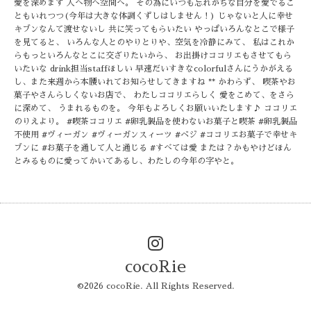
愛を深めます 人へ物へ空間へ。 その為にいつも忘れがちな自分を愛でるこ
ともいれつつ(今年は大きな体調くずしはしません！) じゃないと人に幸せ
キブンなんて渡せないし 共に笑ってもらいたい やっぱいろんなとこで様子
を見てると、 いろんな人とのやりとりや、空気を冷静にみて、 私はこれか
らもっといろんなとこに交ざりたいから、 お出掛けココリエもさせてもら
いたいな drink担当staffほしい 早速だいすきなcolorfulさんにうかがえる
し、また来週から本腰いれてお知らせしてきますね ** かわらず、 喫茶やお
菓子やさんらしくないお店で、 わたしココリエらしく 愛をこめて、をさら
に深めて、 うまれるものを。 今年もよろしくお願いいたします♪ ココリエ
のりえより。 #喫茶ココリエ #卵乳製品を使わないお菓子と喫茶 #卵乳製品
不使用 #ヴィーガン #ヴィーガンスィーツ #ベジ #ココリエお菓子で幸せキ
ブンに #お菓子を通して人と通じる #すべては愛 または？かもやけどほん
とみるものに愛ってかいてあるし、わたしの今年の字やと。
cocoRie
©2026
cocoRie
. All Rights Reserved.