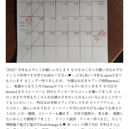
"2021" 今年もよろしくお願いいたします なかなかこちらの扱いがなれず💦
インスタ引用ですがぜひお読みください♥↓↓ 1/8(金)～今年もopenさせて
もらいます カレンダー作りましたが、 今週はお正月キブンで特別menuに
し、 来週からまた１月のmenuやフルーツものいれていきます その日の
menuはまたストーリーに 何かとクッキーやスコーンを焼いてました スコ
ロンをまた今年もたくさんお出掛けさせたいとおもい(いろんなとこでたべ
てもらいたい！)、 明日はお年賀キブンで少しですが テイクアウトに、１
スコロン、袋にいれますね♪ イートインの方にはおちびなcakeでも添えよ
うかな この一週間、ストーリーも載せず、 今年の抱負や、考え事、 発展し
たいからこそ展開すべきこと、 ドリンク試作、クッキー作りなど。 そして
神経痛で延びに延びたhairchangeも♥ あっという間で今日 今年はさらに