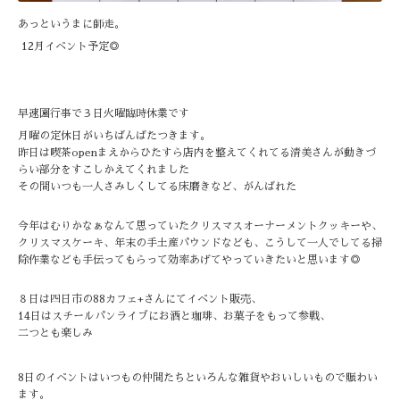
あっというまに師走。
12月イベント予定◎
早速園行事で３日火曜臨時休業です
月曜の定休日がいちばんばたつきます。
昨日は喫茶openまえからひたすら店内を整えてくれてる清美さんが動きづ
らい部分をすこしかえてくれました
その間いつも一人さみしくしてる床磨きなど、がんばれた
今年はむりかなぁなんて思っていたクリスマスオーナーメントクッキーや、
クリスマスケーキ、年末の手土産パウンドなども、こうして一人でしてる掃
除作業なども手伝ってもらって効率あげてやっていきたいと思います◎
８日は四日市の88カフェ+さんにてイベント販売、
14日はスチールパンライブにお酒と珈琲、お菓子をもって参戦、
二つとも楽しみ
8日のイベントはいつもの仲間たちといろんな雑貨やおいしいもので賑わい
ます。