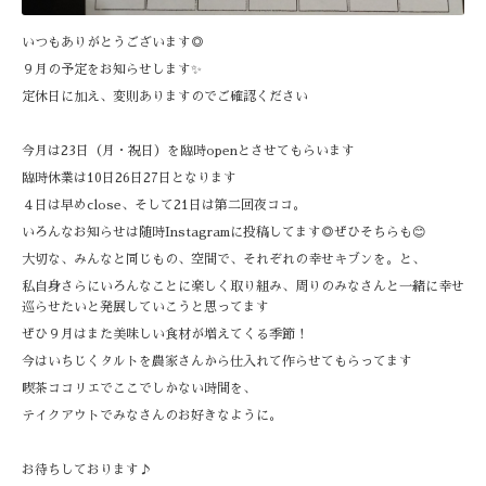
いつもありがとうございます◎
９月の予定をお知らせします✨
定休日に加え、変則ありますのでご確認ください
今月は23日（月・祝日）を臨時openとさせてもらいます
臨時休業は10日26日27日となります
４日は早めclose、そして21日は第二回夜ココ。
いろんなお知らせは随時Instagramに投稿してます◎ぜひそちらも😊
大切な、みんなと同じもの、空間で、それぞれの幸せキブンを。と、
私自身さらにいろんなことに楽しく取り組み、周りのみなさんと一緒に幸せ
巡らせたいと発展していこうと思ってます
ぜひ９月はまた美味しい食材が増えてくる季節！
今はいちじくタルトを農家さんから仕入れて作らせてもらってます
喫茶ココリエでここでしかない時間を、
テイクアウトでみなさんのお好きなように。
お待ちしております♪