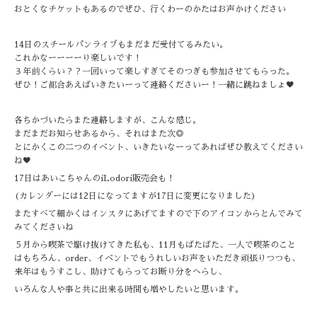
おとくなチケットもあるのでぜひ、行くわーのかたはお声かけください
14日のスチールパンライブもまだまだ受付てるみたい。
これかなーーーーり楽しいです！
３年前くらい？？一回いって楽しすぎてそのつぎも参加させてもらった。
ぜひ！ご都合あえばいきたいーって連絡くださいー！一緒に跳ねましょ♥️
各ちかづいたらまた連絡しますが、こんな感じ。
まだまだお知らせあるから、それはまた次◎
とにかくこの二つのイベント、いきたいなーってあればぜひ教えてください
ね♥️
17日はあいこちゃんのiLodori販売会も！
(カレンダーには12日になってますが17日に変更になりました)
またすべて細かくはインスタにあげてますので下のアイコンからとんでみて
みてくださいね
５月から喫茶で駆け抜けてきた私も、11月もばたばた、一人で喫茶のこと
はもちろん、order、イベントでもうれしいお声をいただき頑張りつつも、
来年はもうすこし、助けてもらってお断り分をへらし、
いろんな人や事と共に出来る時間も増やしたいと思います。