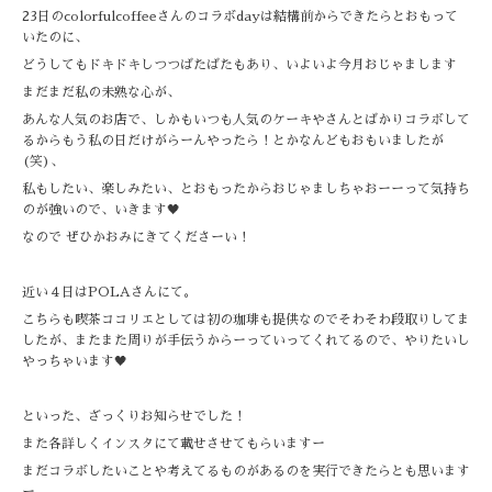
23日のcolorfulcoffeeさんのコラボdayは結構前からできたらとおもって
いたのに、
どうしてもドキドキしつつばたばたもあり、いよいよ今月おじゃまします
まだまだ私の未熟な心が、
あんな人気のお店で、しかもいつも人気のケーキやさんとばかりコラボして
るからもう私の日だけがらーんやったら！とかなんどもおもいましたが
(笑)、
私もしたい、楽しみたい、とおもったからおじゃましちゃおーーって気持ち
のが強いので、いきます🖤
なので ぜひかおみにきてくださーい！
近い４日はPOLAさんにて。
こちらも喫茶ココリエとしては初の珈琲も提供なのでそわそわ段取りしてま
したが、またまた周りが手伝うからーっていってくれてるので、やりたいし
やっちゃいます🖤
といった、ざっくりお知らせでした！
また各詳しくインスタにて載せさせてもらいますー
まだコラボしたいことや考えてるものがあるのを実行できたらとも思います