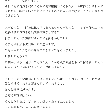
ありました。心身ともに。
それでも私自身を認めてくれて側で応援してくれた人、お店作りに関わって
くれた人、離れていても気に掛けてくれてた人。おかげでとてもいい喫茶が
できました。
父が亡くなり、同時に私の体にも大切なものがなくなり、お店を作り上げる
最終段階でおおきな出来事が重なりすぎて、
側にいてくれた方にはほんとに心配をかけました。
みにくい部分も沢山あったと思います。
でも人生でこんなおおきなことをさせてもらうにあたり、
理解してもらえて、
内装手伝いや、協力してくれた人、こんな私に希望をもって付き合ってくれ
た人、ほんとに泣けるくらい、感謝してます。
そして、そんな素晴らしすぎる喫茶に、出逢ってくれて、通ってくれたり、
気に掛けてくれるお客さんがいてくれること、
ほんと誇りに思います。
ただの喫茶ではない、
めんどうかもだけど、あつい想いのある店主のままで、
この卵乳製品使わないお菓子とともに、